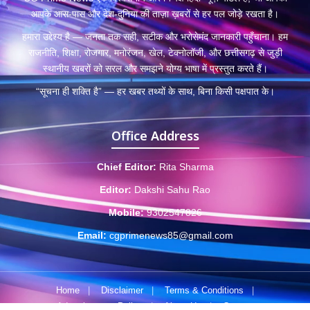
आपके आस-पास और देश-दुनिया की ताज़ा ख़बरों से हर पल जोड़े रखता है।
हमारा उद्देश्य है — जनता तक सही, सटीक और भरोसेमंद जानकारी पहुँचाना। हम
राजनीति, शिक्षा, रोजगार, मनोरंजन, खेल, टेक्नोलॉजी, और छत्तीसगढ़ से जुड़ी
स्थानीय खबरों को सरल और समझने योग्य भाषा में प्रस्तुत करते हैं।
“सूचना ही शक्ति है” — हर खबर तथ्यों के साथ, बिना किसी पक्षपात के।
Office Address
Chief Editor:
Rita Sharma
Editor:
Dakshi Sahu Rao
Mobile:
9302547826
Email:
cgprimenews85@gmail.com
Home
|
Disclaimer
|
Terms & Conditions
|
Advertisement Policy
|
About Us
|
Contact