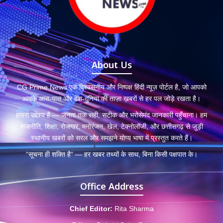
About Us
CG Prime News एक विश्वसनीय और निष्पक्ष हिंदी न्यूज़ पोर्टल है, जो आपको
आपके आस-पास और देश-दुनिया की ताज़ा ख़बरों से हर पल जोड़े रखता है।
हमारा उद्देश्य है — जनता तक सही, सटीक और भरोसेमंद जानकारी पहुँचाना। हम
राजनीति, शिक्षा, रोजगार, मनोरंजन, खेल, टेक्नोलॉजी, और छत्तीसगढ़ से जुड़ी
स्थानीय खबरों को सरल और समझने योग्य भाषा में प्रस्तुत करते हैं।
“सूचना ही शक्ति है” — हर खबर तथ्यों के साथ, बिना किसी पक्षपात के।
Office Address
Chief Editor:
Rita Sharma