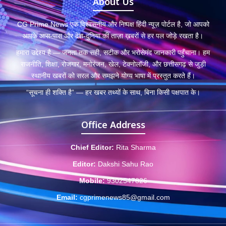
About Us
CG Prime News एक विश्वसनीय और निष्पक्ष हिंदी न्यूज़ पोर्टल है, जो आपको
आपके आस-पास और देश-दुनिया की ताज़ा ख़बरों से हर पल जोड़े रखता है।
हमारा उद्देश्य है — जनता तक सही, सटीक और भरोसेमंद जानकारी पहुँचाना। हम
राजनीति, शिक्षा, रोजगार, मनोरंजन, खेल, टेक्नोलॉजी, और छत्तीसगढ़ से जुड़ी
स्थानीय खबरों को सरल और समझने योग्य भाषा में प्रस्तुत करते हैं।
“सूचना ही शक्ति है” — हर खबर तथ्यों के साथ, बिना किसी पक्षपात के।
Office Address
Chief Editor:
Rita Sharma
Editor:
Dakshi Sahu Rao
Mobile:
9302547826
Email:
cgprimenews85@gmail.com