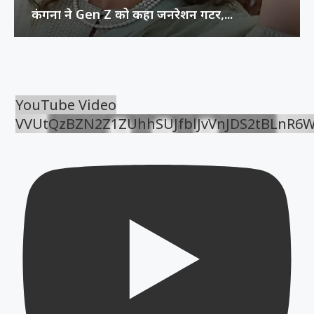
कंगना ने Gen Z को कहा जनरेशन गटर,...
YouTube Video
VVUtQzBZN2Z1ZUhhSUJfblJvVnJDS2tBLnR6