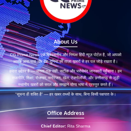
About Us
CG Prime News एक विश्वसनीय और निष्पक्ष हिंदी न्यूज़ पोर्टल है, जो आपको
आपके आस-पास और देश-दुनिया की ताज़ा ख़बरों से हर पल जोड़े रखता है।
हमारा उद्देश्य है — जनता तक सही, सटीक और भरोसेमंद जानकारी पहुँचाना। हम
राजनीति, शिक्षा, रोजगार, मनोरंजन, खेल, टेक्नोलॉजी, और छत्तीसगढ़ से जुड़ी
स्थानीय खबरों को सरल और समझने योग्य भाषा में प्रस्तुत करते हैं।
“सूचना ही शक्ति है” — हर खबर तथ्यों के साथ, बिना किसी पक्षपात के।
Office Address
Chief Editor:
Rita Sharma