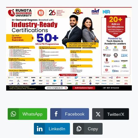
WhatsApp
Facebook
Twitter/X
LinkedIn
Copy