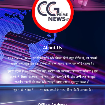
About Us
CG Prime News एक विश्वसनीय और निष्पक्ष हिंदी न्यूज़ पोर्टल है, जो आपको
आपके आस-पास और देश-दुनिया की ताज़ा ख़बरों से हर पल जोड़े रखता है।
हमारा उद्देश्य है — जनता तक सही, सटीक और भरोसेमंद जानकारी पहुँचाना। हम
राजनीति, शिक्षा, रोजगार, मनोरंजन, खेल, टेक्नोलॉजी, और छत्तीसगढ़ से जुड़ी
स्थानीय खबरों को सरल और समझने योग्य भाषा में प्रस्तुत करते हैं।
“सूचना ही शक्ति है” — हर खबर तथ्यों के साथ, बिना किसी पक्षपात के।
Office Address