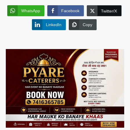
WhatsApp
Facebook
Twitter/X
LinkedIn
Copy