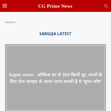
CG Prime News
Home
»
SARGUJA LATEST
Super mom : ऑफिस घर से 350 किमी दूर, बच्चों के
लिए रोज फ्लाइट से आना-जाना करती है ये ‘सुपर-मॉम’