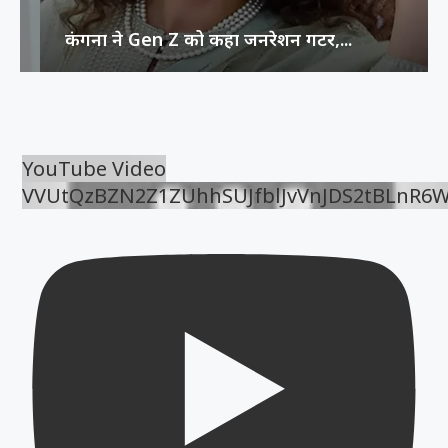
कंगना ने Gen Z को कहा जनरेशन गटर,...
YouTube Video
VVUtQzBZN2Z1ZUhhSUJfblJvVnJDS2tBLnR6