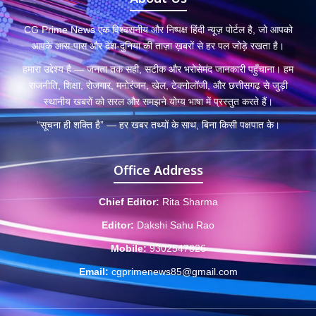
CG Prime News एक विश्वसनीय और निष्पक्ष हिंदी न्यूज़ पोर्टल है, जो आपको
आपके आस-पास और देश-दुनिया की ताज़ा ख़बरों से हर पल जोड़े रखता है।
हमारा उद्देश्य है — जनता तक सही, सटीक और भरोसेमंद जानकारी पहुँचाना। हम
राजनीति, शिक्षा, रोजगार, मनोरंजन, खेल, टेक्नोलॉजी, और छत्तीसगढ़ से जुड़ी
स्थानीय खबरों को सरल और समझने योग्य भाषा में प्रस्तुत करते हैं।
“सूचना ही शक्ति है” — हर खबर तथ्यों के साथ, बिना किसी पक्षपात के।
Office Address
Chief Editor:
Rita Sharma
Editor:
Dakshi Sahu Rao
Mobile:
9302547826
Email:
cgprimenews85@gmail.com