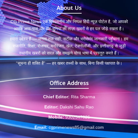
About Us
CG Prime News एक विश्वसनीय और निष्पक्ष हिंदी न्यूज़ पोर्टल है, जो आपको
आपके आस-पास और देश-दुनिया की ताज़ा ख़बरों से हर पल जोड़े रखता है।
हमारा उद्देश्य है — जनता तक सही, सटीक और भरोसेमंद जानकारी पहुँचाना। हम
राजनीति, शिक्षा, रोजगार, मनोरंजन, खेल, टेक्नोलॉजी, और छत्तीसगढ़ से जुड़ी
स्थानीय खबरों को सरल और समझने योग्य भाषा में प्रस्तुत करते हैं।
“सूचना ही शक्ति है” — हर खबर तथ्यों के साथ, बिना किसी पक्षपात के।
Office Address
Chief Editor:
Rita Sharma
Editor:
Dakshi Sahu Rao
Mobile:
9302547826
Email:
cgprimenews85@gmail.com