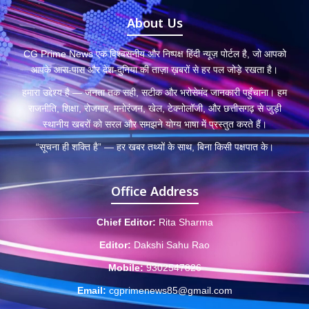
About Us
CG Prime News एक विश्वसनीय और निष्पक्ष हिंदी न्यूज़ पोर्टल है, जो आपको
आपके आस-पास और देश-दुनिया की ताज़ा ख़बरों से हर पल जोड़े रखता है।
हमारा उद्देश्य है — जनता तक सही, सटीक और भरोसेमंद जानकारी पहुँचाना। हम
राजनीति, शिक्षा, रोजगार, मनोरंजन, खेल, टेक्नोलॉजी, और छत्तीसगढ़ से जुड़ी
स्थानीय खबरों को सरल और समझने योग्य भाषा में प्रस्तुत करते हैं।
“सूचना ही शक्ति है” — हर खबर तथ्यों के साथ, बिना किसी पक्षपात के।
Office Address
Chief Editor:
Rita Sharma
Editor:
Dakshi Sahu Rao
Mobile:
9302547826
Email:
cgprimenews85@gmail.com