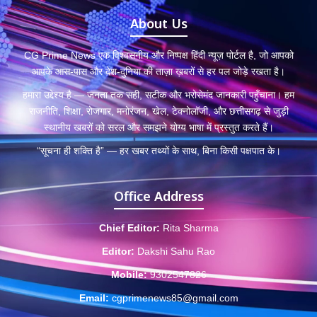
About Us
CG Prime News एक विश्वसनीय और निष्पक्ष हिंदी न्यूज़ पोर्टल है, जो आपको
आपके आस-पास और देश-दुनिया की ताज़ा ख़बरों से हर पल जोड़े रखता है।
हमारा उद्देश्य है — जनता तक सही, सटीक और भरोसेमंद जानकारी पहुँचाना। हम
राजनीति, शिक्षा, रोजगार, मनोरंजन, खेल, टेक्नोलॉजी, और छत्तीसगढ़ से जुड़ी
स्थानीय खबरों को सरल और समझने योग्य भाषा में प्रस्तुत करते हैं।
“सूचना ही शक्ति है” — हर खबर तथ्यों के साथ, बिना किसी पक्षपात के।
Office Address
Chief Editor:
Rita Sharma
Editor:
Dakshi Sahu Rao
Mobile:
9302547826
Email:
cgprimenews85@gmail.com