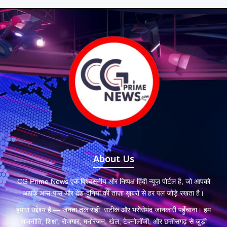
About Us
CG Prime News एक विश्वसनीय और निष्पक्ष हिंदी न्यूज़ पोर्टल है, जो आपको
आपके आस-पास और देश-दुनिया की ताज़ा ख़बरों से हर पल जोड़े रखता है।
हमारा उद्देश्य है — जनता तक सही, सटीक और भरोसेमंद जानकारी पहुँचाना। हम
राजनीति, शिक्षा, रोजगार, मनोरंजन, खेल, टेक्नोलॉजी, और छत्तीसगढ़ से जुड़ी