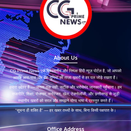
About Us
CG Prime News एक विश्वसनीय और निष्पक्ष हिंदी न्यूज़ पोर्टल है, जो आपको
आपके आस-पास और देश-दुनिया की ताज़ा ख़बरों से हर पल जोड़े रखता है।
हमारा उद्देश्य है — जनता तक सही, सटीक और भरोसेमंद जानकारी पहुँचाना। हम
राजनीति, शिक्षा, रोजगार, मनोरंजन, खेल, टेक्नोलॉजी, और छत्तीसगढ़ से जुड़ी
स्थानीय खबरों को सरल और समझने योग्य भाषा में प्रस्तुत करते हैं।
“सूचना ही शक्ति है” — हर खबर तथ्यों के साथ, बिना किसी पक्षपात के।
Office Address