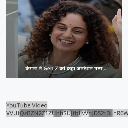
कंगना ने Gen Z को कहा जनरेशन गटर,...
YouTube Video
VVUtQzBZN2Z1ZUhhSUJfblJvVnJDS2tBLnR6