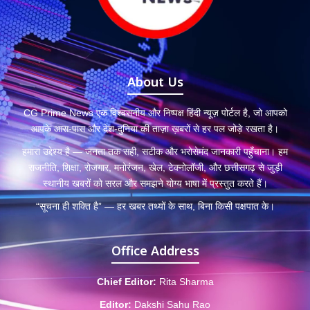
About Us
CG Prime News एक विश्वसनीय और निष्पक्ष हिंदी न्यूज़ पोर्टल है, जो आपको
आपके आस-पास और देश-दुनिया की ताज़ा ख़बरों से हर पल जोड़े रखता है।
हमारा उद्देश्य है — जनता तक सही, सटीक और भरोसेमंद जानकारी पहुँचाना। हम
राजनीति, शिक्षा, रोजगार, मनोरंजन, खेल, टेक्नोलॉजी, और छत्तीसगढ़ से जुड़ी
स्थानीय खबरों को सरल और समझने योग्य भाषा में प्रस्तुत करते हैं।
“सूचना ही शक्ति है” — हर खबर तथ्यों के साथ, बिना किसी पक्षपात के।
Office Address
Chief Editor:
Rita Sharma
Editor:
Dakshi Sahu Rao