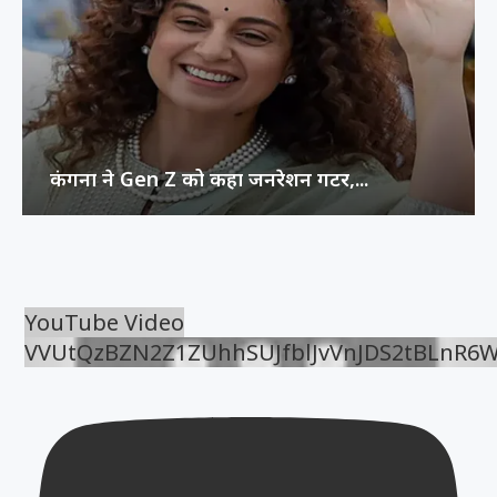
कंगना ने Gen Z को कहा जनरेशन गटर,...
YouTube Video
VVUtQzBZN2Z1ZUhhSUJfblJvVnJDS2tBLnR6