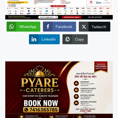
WhatsApp
Facebook
Twitter/X
LinkedIn
Copy