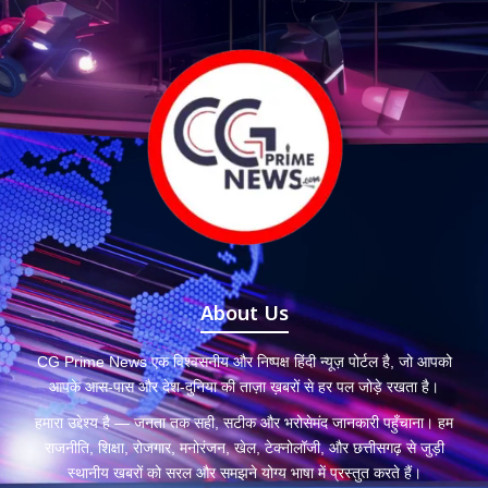
About Us
CG Prime News एक विश्वसनीय और निष्पक्ष हिंदी न्यूज़ पोर्टल है, जो आपको
आपके आस-पास और देश-दुनिया की ताज़ा ख़बरों से हर पल जोड़े रखता है।
हमारा उद्देश्य है — जनता तक सही, सटीक और भरोसेमंद जानकारी पहुँचाना। हम
राजनीति, शिक्षा, रोजगार, मनोरंजन, खेल, टेक्नोलॉजी, और छत्तीसगढ़ से जुड़ी
स्थानीय खबरों को सरल और समझने योग्य भाषा में प्रस्तुत करते हैं।