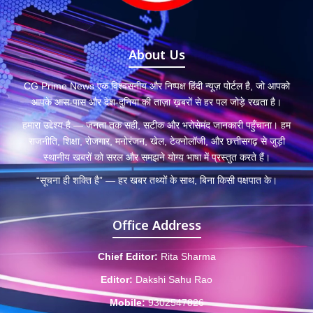
About Us
CG Prime News एक विश्वसनीय और निष्पक्ष हिंदी न्यूज़ पोर्टल है, जो आपको
आपके आस-पास और देश-दुनिया की ताज़ा ख़बरों से हर पल जोड़े रखता है।
हमारा उद्देश्य है — जनता तक सही, सटीक और भरोसेमंद जानकारी पहुँचाना। हम
राजनीति, शिक्षा, रोजगार, मनोरंजन, खेल, टेक्नोलॉजी, और छत्तीसगढ़ से जुड़ी
स्थानीय खबरों को सरल और समझने योग्य भाषा में प्रस्तुत करते हैं।
“सूचना ही शक्ति है” — हर खबर तथ्यों के साथ, बिना किसी पक्षपात के।
Office Address
Chief Editor:
Rita Sharma
Editor:
Dakshi Sahu Rao
Mobile:
9302547826