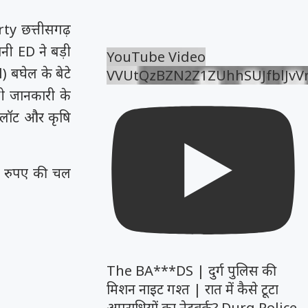
y छत्तीसगढ़
नी ED ने बड़ी
YouTube Video
 बघेल के बेटे
VVUtQzBZN2Z1ZUhhSUJfblJv
ली जानकारी के
प्लॉट और कृषि
़ रुपए की चल
The BA***DS | दुर्ग पुलिस की
मिशन नाइट गश्त | रात में कैसे टूटा
अपराधियों का नेटवर्क? Durg Police