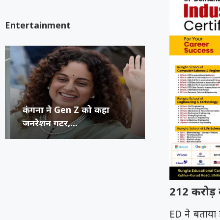
Entertainment
कंगना ने Gen Z को कहा
सुप्रीम कोर्ट का 
रूंगटा यूनिवर्सिटी
राष्ट्रीय नृत्य महो
जनरेशन गटर,...
कॉमेडियन्स...
फेस्टिवल में पहुंच
भिलाई का हुनर,..
212 करोड़ क
ED ने बताया 