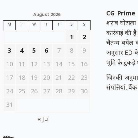
CG Prime 
August 2026
शराब घोटाला 
M
T
W
T
F
S
S
कार्रवाई की 
1
2
चैतन्य बघेल 
3
4
5
6
7
8
9
अनुसार ED के
भूमि के टुकड़े
10
11
12
13
14
15
16
17
18
19
20
21
22
23
जिनकी अनुमा
संपत्तियां, ब
24
25
26
27
28
29
30
31
« Jul