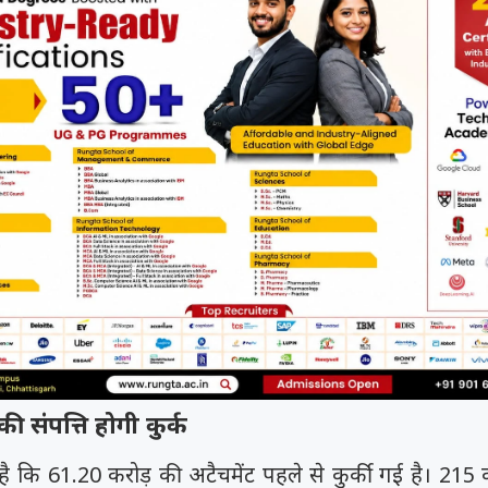
समय रैना समेत 6
 के फिल्म
त्सव में चमका
ी चक...
.
ी संपत्ति होगी कुर्क
है कि 61.20 करोड़ की अटैचमेंट पहले से कुर्की गई है। 215