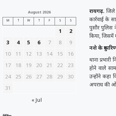
रायगढ़.
जिले 
August 2026
कार्रवाई के 
M
T
W
T
F
S
S
पुसौर पुलिस न
1
2
किया, जिसमें ब
3
4
5
6
7
8
9
नशे के दुष्पर
10
11
12
13
14
15
16
थाना प्रभारी न
17
18
19
20
21
22
23
होने वाले सा
उन्होंने कहा
24
25
26
27
28
29
30
अपराध की ओर 
31
« Jul