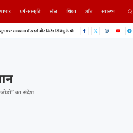
्यापार
धर्म-संस्कृति
खेल
शिक्षा
जॉब
स्वास्थ्य
 और किरेन रिजिजू के बीच...
एकलव्य स्कूल में 9 वीं के छात्र ने फांसी लगाकर किया...
यान
जोड़ो” का संदेश