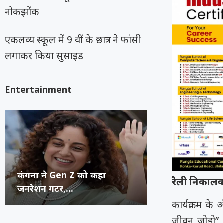
नोकझोंक
एकलव्य स्कूल में 9 वीं के छात्र ने फांसी
लगाकर किया सुसाइड
Entertainment
कंगना ने Gen Z को कहा
सुप्रीम कोर्ट का 
रूंगटा यूनिवर्सिटी
राष्ट्रीय नृत्य महो
रैली निकालक
जनरेशन गटर,...
कॉमेडियन्स...
फेस्टिवल में पहुंच
भिलाई का हुनर,..
कार्यक्रम के 
जीवन जोड़ो” 