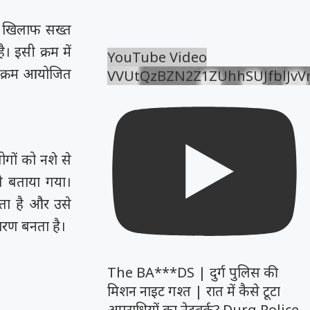
के खिलाफ सख्त
 इसी क्रम में
YouTube Video
र्यक्रम आयोजित
VVUtQzBZN2Z1ZUhhSUJfblJv
लोगों को नशे से
से बताया गया।
रता है और उसे
ारण बनता है।
The BA***DS | दुर्ग पुलिस की
मिशन नाइट गश्त | रात में कैसे टूटा
अपराधियों का नेटवर्क? Durg Police