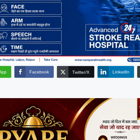
App
Facebook
LinkedIn
Twitter/X