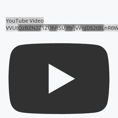
YouTube Video
VVUtQzBZN2Z1ZUhhSUJfblJvVnJDS2tBLnR6