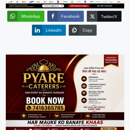
WhatsApp
Facebook
Twitter/X
LinkedIn
Copy