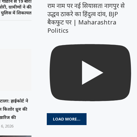
े गौठान से 19 बोरी
राम नाम पर नई सियासत! नागपुर से
री, ग्रामीणों ने की
उद्धव ठाकरे का हिंदुत्व दांव, BJP
पुलिस में शिकायत
बैकफुट पर | Maharashtra
Politics
ाला: हाईकोर्ट ने
न किशोर ध्रुव की
खारिज की
LOAD MORE...
 6, 2026