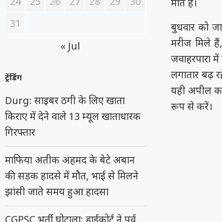
24
25
26
27
28
29
30
मौत है।
31
बुधवार को जा
मरीज मिले है
« Jul
जवाहरपारा में
लगातार बढ़ रह
ट्रेंडिंग
यही अपील कर र
Durg: साइबर ठगी के लिए खाता
रूप से करें।
किराए में देने वाले 13 म्यूल खाताधारक
गिरफ्तार
माफिया अतीक अहमद के बेटे अबान
की सड़क हादसे में मौत, भाई से मिलने
झांसी जाते समय हुआ हादसा
CGPSC भर्ती घोटाला: हाईकोर्ट ने पूर्व