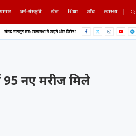
्यापार
धर्म-संस्कृति
खेल
शिक्षा
जॉब
स्वास्थ्य
र: राज्यसभा में खड़गे और किरेन रिजिजू के बीच...
एकलव्य स्कूल में 9 वीं के छात्र ने फ
में 95 नए मरीज मिले