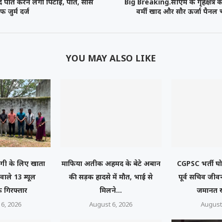
ाद पति करने लगा पिटाई, पति, सास
Big Breaking.सीएम के गृहक्षेत्र क
जुर्म दर्ज
वर्मी खाद और सौर ऊर्जा पैनल चो
YOU MAY ALSO LIKE
गी के लिए खाता
माफिया अतीक अहमद के बेटे अबान
CGPSC भर्ती घोट
 वाले 13 म्यूल
की सड़क हादसे में मौत, भाई से
पूर्व सचिव जीव
 गिरफ्तार
मिलने...
जमानत 
6, 2026
August 6, 2026
August