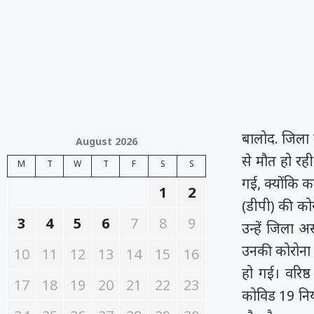
बालोद. जिला 
August 2026
से मौत हो रही
M
T
W
T
F
S
S
गई, क्योंकि कां
1
2
(डीपी) की कोर
3
4
5
6
7
8
9
उन्हें जिला अ
उनकी कोरोना 
10
11
12
13
14
15
16
हो गई। वरिष्
17
18
19
20
21
22
23
कोविड 19 निय