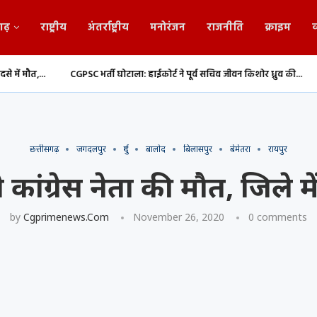
गढ़
राष्ट्रीय
अंतर्राष्ट्रीय
मनोरंजन
राजनीति
क्राइम
व
CGPSC भर्ती घोटाला: हाईकोर्ट ने पूर्व सचिव जीवन किशोर ध्रुव की...
संसद मानसून सत्
छत्तीसगढ़
जगदलपुर
दुर्ग
बालोद
बिलासपुर
बेमेतरा
रायपुर
े कांग्रेस नेता की मौत, जिले 
by
Cgprimenews.com
November 26, 2020
0 comments