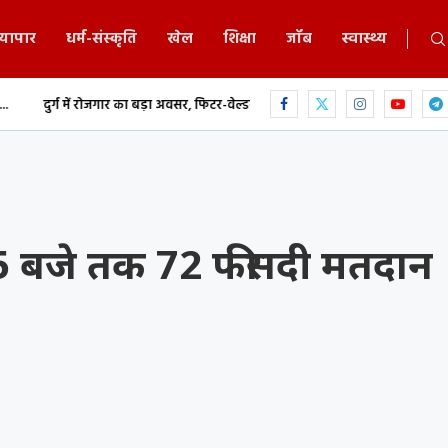
्यापार
धर्म-संस्कृति
खेल
शिक्षा
जॉब
स्वास्थ्य
गार का बड़ा अवसर, फिटर-वेल्डर समेत कई ट्रेडों में...
छत्तीसगढ़ में MBBS-BDS काउंसिलि
 5 बजे तक 72 फीसदी मतदान