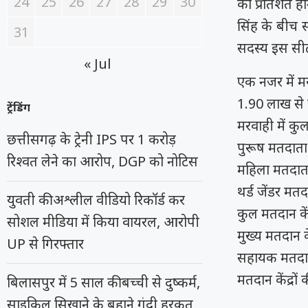
24
25
26
27
28
29
30
का प्रतिशत होन
सिंह के बीच 
31
सदस्य इस सीट
« Jul
एक नजर में म
1.90 लाख से ज
ट्रेंडिंग
मरवाही में क
छत्तीसगढ़ के ट्रेनी IPS पर 1 करोड़
पुरूष मतदाता
रिश्वत लेने का आरोप, DGP को नोटिस
महिला मतदाता
थर्ड जेंडर मतद
युवती की अश्लील वीडियो रिकॉर्ड कर
कुल मतदान कें
सोशल मीडिया में किया वायरल, आरोपी
मुख्य मतदान के
UP से गिरफ्तार
सहायक मतदान 
मतदान केंद्र
बिलासपुर में 5 साल की बच्ची से दुष्कर्म,
साइकिल सिखाने के बहाने गंदी हरकत