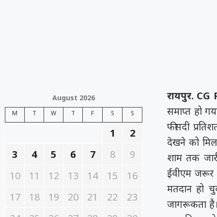
रायपुर. C
August 2026
समाप्त हो गय
M
T
W
T
F
S
S
फीसदी प्रतिश
1
2
देखने को मिल
3
4
5
6
7
8
9
शाम तक जारी 
ईवीएम जरूर 
10
11
12
13
14
15
16
मतदान हो चुक
17
18
19
20
21
22
23
जागरूकता है