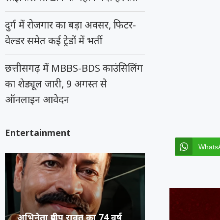
दुर्ग में रोजगार का बड़ा अवसर, फिटर-
वेल्डर समेत कई ट्रेडों में भर्ती
छत्तीसगढ़ में MBBS-BDS काउंसिलिंग
का शेड्यूल जारी, 9 अगस्त से
ऑनलाइन आवेदन
Entertainment
Whats
कंगना ने Gen Z को कहा
सुप्रीम कोर्ट का स
रूंगटा यूनिवर्सिटी
राष्ट्रीय नृत्य महो