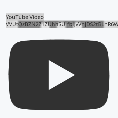
YouTube Video
VVUtQzBZN2Z1ZUhhSUJfblJvVnJDS2tBLnR6