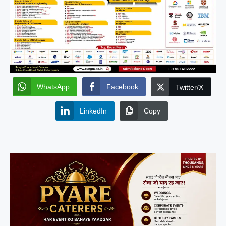
WhatsApp
Facebook
Twitter/X
LinkedIn
Copy