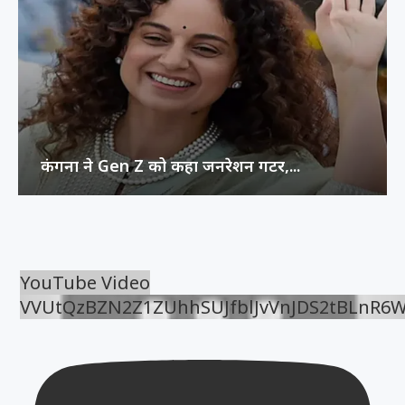
कंगना ने Gen Z को कहा जनरेशन गटर,...
YouTube Video
VVUtQzBZN2Z1ZUhhSUJfblJvVnJDS2tBLnR6