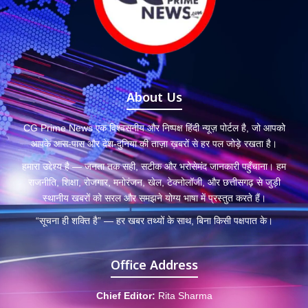
About Us
CG Prime News एक विश्वसनीय और निष्पक्ष हिंदी न्यूज़ पोर्टल है, जो आपको
आपके आस-पास और देश-दुनिया की ताज़ा ख़बरों से हर पल जोड़े रखता है।
हमारा उद्देश्य है — जनता तक सही, सटीक और भरोसेमंद जानकारी पहुँचाना। हम
राजनीति, शिक्षा, रोजगार, मनोरंजन, खेल, टेक्नोलॉजी, और छत्तीसगढ़ से जुड़ी
स्थानीय खबरों को सरल और समझने योग्य भाषा में प्रस्तुत करते हैं।
“सूचना ही शक्ति है” — हर खबर तथ्यों के साथ, बिना किसी पक्षपात के।
Office Address
Chief Editor:
Rita Sharma