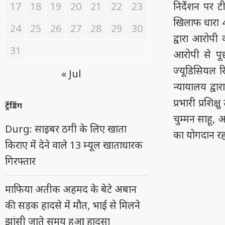
17
18
19
20
21
22
23
निर्देशन पर
खिलाफ धारा 
24
25
26
27
28
29
30
द्वारा आरोपी 
31
आरोपी से पू
ज्यूडिसियल र
« Jul
न्यायालय द्वा
प्रभारी प्रशि
ट्रेंडिंग
चुम्मन साहू,
Durg: साइबर ठगी के लिए खाता
का योगदान रह
किराए में देने वाले 13 म्यूल खाताधारक
गिरफ्तार
माफिया अतीक अहमद के बेटे अबान
की सड़क हादसे में मौत, भाई से मिलने
झांसी जाते समय हुआ हादसा