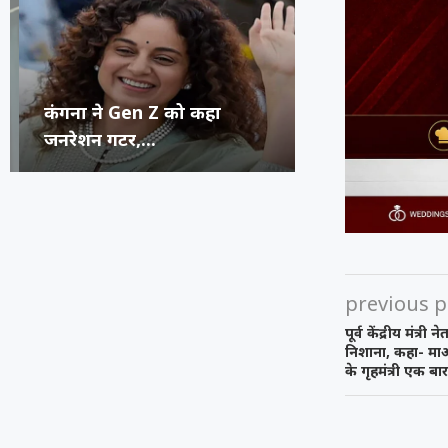
कंगना ने Gen Z को कहा
सुप्रीम कोर्ट का 
रूंगटा यूनिवर्सिटी
राष्ट्रीय नृत्य महो
जनरेशन गटर,...
कॉमेडियन्स...
फेस्टिवल में पहुंच
भिलाई का हुनर,..
previous p
पूर्व केंद्रीय मंत्
निशाना, कहा- मा
के गृहमंत्री एक बार