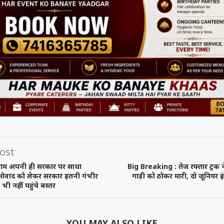
समय रैना समेत 6
 के फिल्म
त्सव में चमका
ी चक...
.
ost
री नेताम अपनी ही सरकार पर साधा
Big Breaking : तेज रफ्तार ट्रक 
ओवाद को लेकर सरकार इतनी गंभीर
गाड़ी को ठोकर मारी, दो जूनियर 
 भी नहीं पहुंचे बस्तर
YOU MAY ALSO LIKE