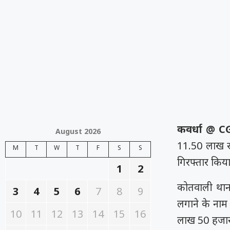
कवर्धा @ 
August 2026
11.50 लाख रु
M
T
W
T
F
S
S
गिरफ्तार किया
1
2
कोतवाली थाना
3
4
5
6
7
8
9
लगाने के नाम
10
11
12
13
14
15
16
लाख 50 हजार 