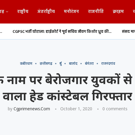
गढ़
राष्ट्रीय
अंतर्राष्ट्रीय
मनोरंजन
राजनीति
क्राइम
व
 घोटाला: हाईकोर्ट ने पूर्व सचिव जीवन किशोर ध्रुव की...
संसद मानसून सत्र: राज्यसभा म
कबीरधाम
छत्तीसगढ़
दुर्ग
बालोद
बेमेतरा
राजनंदगांव
 नाम पर बेरोजगार युवकों स
वाला हेड कांस्टेबल गिरफ्तार
by
Cgprimenews.com
October 1, 2020
0 comments