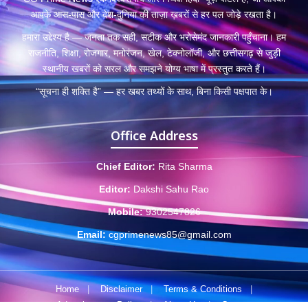
आपके आस-पास और देश-दुनिया की ताज़ा ख़बरों से हर पल जोड़े रखता है।
हमारा उद्देश्य है — जनता तक सही, सटीक और भरोसेमंद जानकारी पहुँचाना। हम
राजनीति, शिक्षा, रोजगार, मनोरंजन, खेल, टेक्नोलॉजी, और छत्तीसगढ़ से जुड़ी
स्थानीय खबरों को सरल और समझने योग्य भाषा में प्रस्तुत करते हैं।
“सूचना ही शक्ति है” — हर खबर तथ्यों के साथ, बिना किसी पक्षपात के।
Office Address
Chief Editor:
Rita Sharma
Editor:
Dakshi Sahu Rao
Mobile:
9302547826
Email:
cgprimenews85@gmail.com
Home
|
Disclaimer
|
Terms & Conditions
|
Advertisement Policy
|
About Us
|
Contact