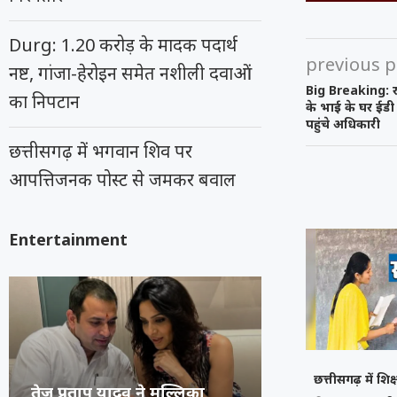
Durg: 1.20 करोड़ के मादक पदार्थ
previous p
नष्ट, गांजा-हेरोइन समेत नशीली दवाओं
Big Breaking: रा
का निपटान
के भाई के घर ईड
पहुंचे अधिकारी
छत्तीसगढ़ में भगवान शिव पर
आपत्तिजनक पोस्ट से जमकर बवाल
Entertainment
छत्तीसगढ़ में शिक
अभिनेता प्रदीप रावत का 74 वर्ष
कंगना ने Gen Z 
सुप्रीम कोर्ट का 
रूंगटा यूनिवर्सिटी