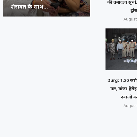
की तबादला सूची,
की उम्र...
जनरेशन गटर,...
कॉमेडियन्स...
फेस्टिवल में पहुंच
ट्रा
August 
Durg: 1.20 करोड
नष्ट, गांजा-हे
दवाओं क
August 