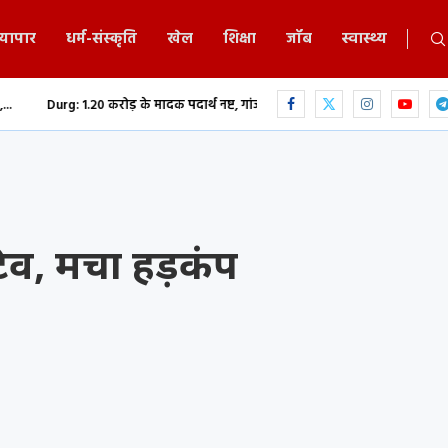
्यापार
धर्म-संस्कृति
खेल
शिक्षा
जॉब
स्वास्थ्य
 करोड़ के मादक पदार्थ नष्ट, गांजा-हेरोइन समेत नशीली दवाओं...
छत्तीसगढ़ में भगवा
िव, मचा हड़कंप