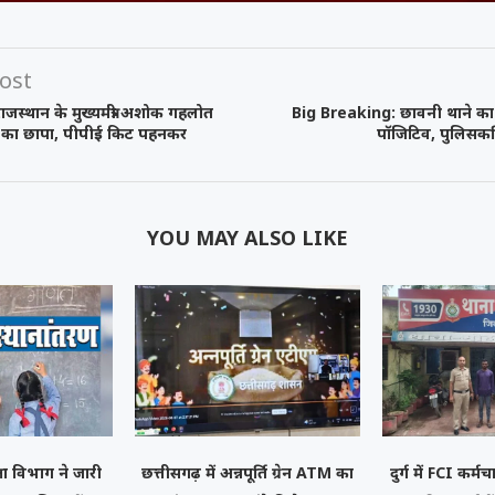
ost
जस्थान के मुख्यमंत्री अशोक गहलोत
Big Breaking: छावनी थाने का
ी का छापा, पीपीई किट पहनकर
पॉजिटिव, पुलिसकर्म
YOU MAY ALSO LIKE
्षा विभाग ने जारी
छत्तीसगढ़ में अन्नपूर्ति ग्रेन ATM का
दुर्ग में FCI कर्
को कहा
समय रैना समेत 6
 के फिल्म