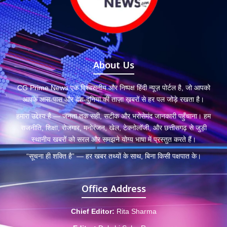
About Us
CG Prime News एक विश्वसनीय और निष्पक्ष हिंदी न्यूज़ पोर्टल है, जो आपको
आपके आस-पास और देश-दुनिया की ताज़ा ख़बरों से हर पल जोड़े रखता है।
हमारा उद्देश्य है — जनता तक सही, सटीक और भरोसेमंद जानकारी पहुँचाना। हम
राजनीति, शिक्षा, रोजगार, मनोरंजन, खेल, टेक्नोलॉजी, और छत्तीसगढ़ से जुड़ी
स्थानीय खबरों को सरल और समझने योग्य भाषा में प्रस्तुत करते हैं।
“सूचना ही शक्ति है” — हर खबर तथ्यों के साथ, बिना किसी पक्षपात के।
Office Address
Chief Editor:
Rita Sharma