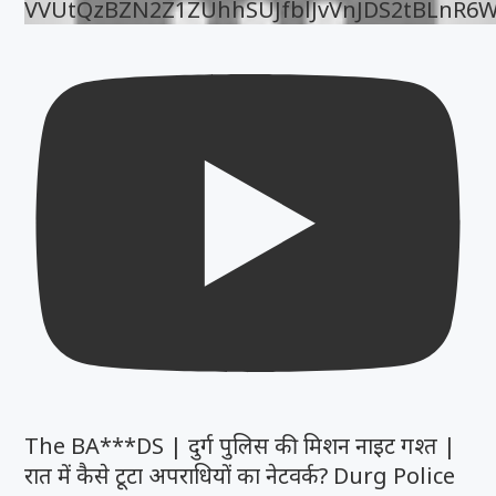
VVUtQzBZN2Z1ZUhhSUJfblJvVnJDS2tBLnR6
The BA***DS | दुर्ग पुलिस की मिशन नाइट गश्त |
रात में कैसे टूटा अपराधियों का नेटवर्क? Durg Police