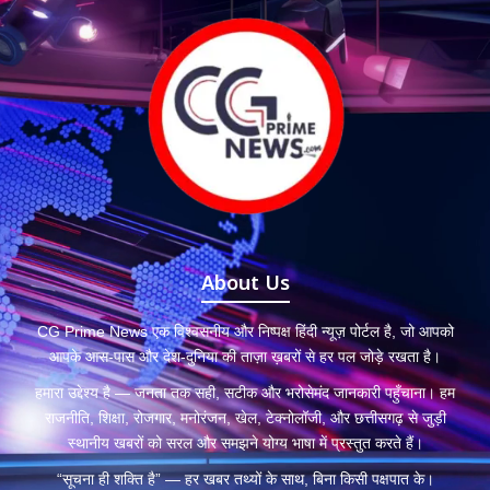
About Us
CG Prime News एक विश्वसनीय और निष्पक्ष हिंदी न्यूज़ पोर्टल है, जो आपको
आपके आस-पास और देश-दुनिया की ताज़ा ख़बरों से हर पल जोड़े रखता है।
हमारा उद्देश्य है — जनता तक सही, सटीक और भरोसेमंद जानकारी पहुँचाना। हम
राजनीति, शिक्षा, रोजगार, मनोरंजन, खेल, टेक्नोलॉजी, और छत्तीसगढ़ से जुड़ी
स्थानीय खबरों को सरल और समझने योग्य भाषा में प्रस्तुत करते हैं।
“सूचना ही शक्ति है” — हर खबर तथ्यों के साथ, बिना किसी पक्षपात के।