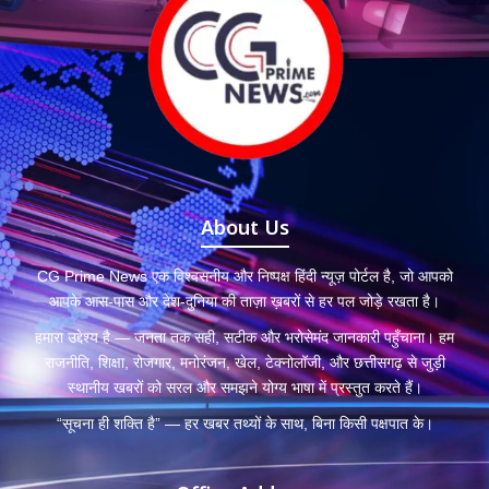
About Us
CG Prime News एक विश्वसनीय और निष्पक्ष हिंदी न्यूज़ पोर्टल है, जो आपको
आपके आस-पास और देश-दुनिया की ताज़ा ख़बरों से हर पल जोड़े रखता है।
हमारा उद्देश्य है — जनता तक सही, सटीक और भरोसेमंद जानकारी पहुँचाना। हम
राजनीति, शिक्षा, रोजगार, मनोरंजन, खेल, टेक्नोलॉजी, और छत्तीसगढ़ से जुड़ी
स्थानीय खबरों को सरल और समझने योग्य भाषा में प्रस्तुत करते हैं।
“सूचना ही शक्ति है” — हर खबर तथ्यों के साथ, बिना किसी पक्षपात के।