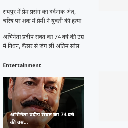
रायपुर में प्रेम प्रसंग का दर्दनाक अंत,
चरित्र पर शक में प्रेमी ने युवती की हत्या
अभिनेता प्रदीप रावत का 74 वर्ष की उम्र
में निधन, कैंसर से जंग ली अंतिम सांस
Entertainment
कंगना ने Gen Z को कहा
सुप्रीम कोर्ट का 
रूंगटा यूनिवर्सिटी
राष्ट्रीय नृत्य महो
जनरेशन गटर,...
कॉमेडियन्स...
फेस्टिवल में पहुंच
भिलाई का हुनर,..