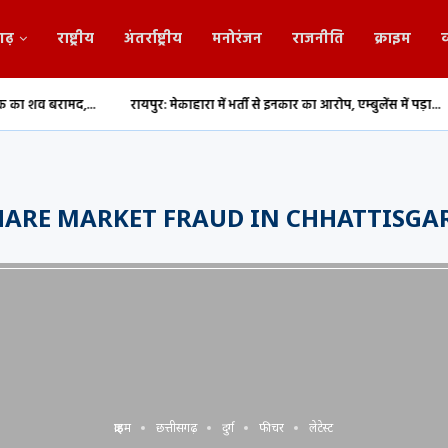
गढ़
राष्ट्रीय
अंतर्राष्ट्रीय
मनोरंजन
राजनीति
क्राइम
व
द,...
रायपुर: मेकाहारा में भर्ती से इनकार का आरोप, एम्बुलेंस में पड़ा...
रायपुर मे
HARE MARKET FRAUD IN CHHATTISGA
क्राइम
छत्तीसगढ़
दुर्ग
फीचर
लेटेस्ट