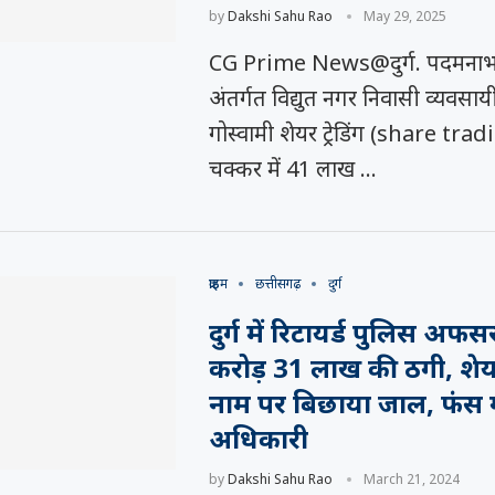
by
Dakshi Sahu Rao
May 29, 2025
CG Prime News@दुर्ग. पदमनाभपुर 
अंतर्गत विद्युत नगर निवासी व्यवसाय
गोस्वामी शेयर ट्रेडिंग (share trad
चक्कर में 41 लाख …
क्राइम
छत्तीसगढ़
दुर्ग
दुर्ग में रिटायर्ड पुलिस अफस
करोड़ 31 लाख की ठगी, शेयर ट
नाम पर बिछाया जाल, फंस 
अधिकारी
समय रैना समेत 6
 के फिल्म
त्सव में चमका
ी चक...
.
by
Dakshi Sahu Rao
March 21, 2024