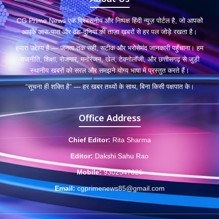
CG Prime News एक विश्वसनीय और निष्पक्ष हिंदी न्यूज़ पोर्टल है, जो आपको
आपके आस-पास और देश-दुनिया की ताज़ा ख़बरों से हर पल जोड़े रखता है।
हमारा उद्देश्य है — जनता तक सही, सटीक और भरोसेमंद जानकारी पहुँचाना। हम
राजनीति, शिक्षा, रोजगार, मनोरंजन, खेल, टेक्नोलॉजी, और छत्तीसगढ़ से जुड़ी
स्थानीय खबरों को सरल और समझने योग्य भाषा में प्रस्तुत करते हैं।
“सूचना ही शक्ति है” — हर खबर तथ्यों के साथ, बिना किसी पक्षपात के।
Office Address
Chief Editor:
Rita Sharma
Editor:
Dakshi Sahu Rao
Mobile:
9302547826
Email:
cgprimenews85@gmail.com