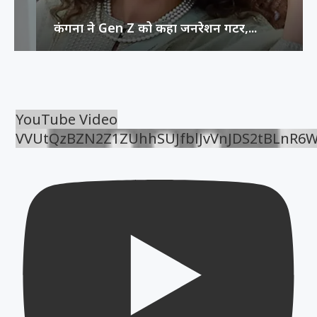
कंगना ने Gen Z को कहा जनरेशन गटर,...
YouTube Video
VVUtQzBZN2Z1ZUhhSUJfblJvVnJDS2tBLnR6