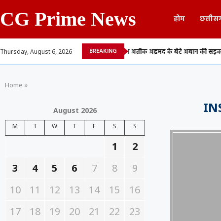
CG Prime News
होम
छत्तीस
BREAKING
राए में देने वाले 13...
माफिया अतीक अहमद के बेटे अबान की सड़क हादसे में मौत,.
Thursday, August 6, 2026
Home
»
IN
August 2026
M
T
W
T
F
S
S
1
2
3
4
5
6
7
8
9
10
11
12
13
14
15
16
17
18
19
20
21
22
23