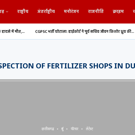
गढ़
राष्ट्रीय
अंतर्राष्ट्रीय
मनोरंजन
राजनीति
क्राइम
व
..
CGPSC भर्ती घोटाला: हाईकोर्ट ने पूर्व सचिव जीवन किशोर ध्रुव की...
संसद मान
SPECTION OF FERTILIZER SHOPS IN D
छत्तीसगढ़
दुर्ग
फीचर
लेटेस्ट