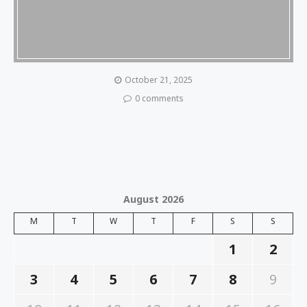
October 21, 2025
0 comments
August 2026
M
T
W
T
F
S
S
1
2
3
4
5
6
7
8
9