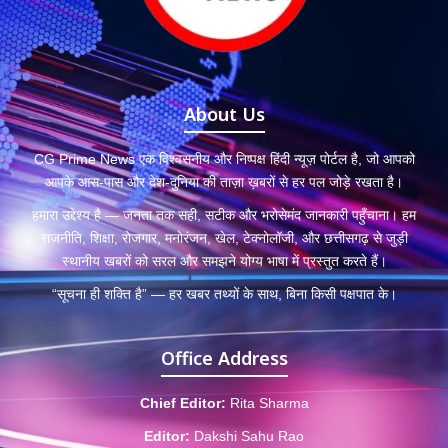
About Us
CG Prime News एक विश्वसनीय और निष्पक्ष हिंदी न्यूज़ पोर्टल है, जो आपको
आपके आस-पास और देश-दुनिया की ताज़ा ख़बरों से हर पल जोड़े रखता है।
हमारा उद्देश्य है — जनता तक सही, सटीक और भरोसेमंद जानकारी पहुँचाना। हम
राजनीति, शिक्षा, रोजगार, मनोरंजन, खेल, टेक्नोलॉजी, और छत्तीसगढ़ से जुड़ी
स्थानीय खबरों को सरल और समझने योग्य भाषा में प्रस्तुत करते हैं।
“सूचना ही शक्ति है” — हर खबर तथ्यों के साथ, बिना किसी पक्षपात के।
Office Address
Chief Editor:
Rita Sharma
Editor:
Dakshi Sahu Rao