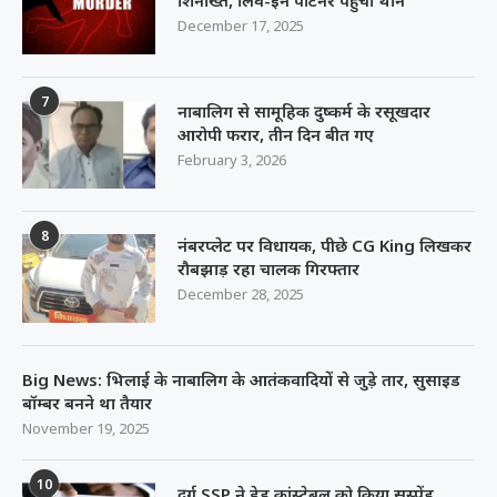
शिनाख्त, लिव-इन पार्टनर पहुंचा थाने
December 17, 2025
7
नाबालिग से सामूहिक दुष्कर्म के रसूखदार
आरोपी फरार, तीन दिन बीत गए
February 3, 2026
8
नंबरप्लेट पर विधायक, पीछे CG King लिखकर
रौबझाड़ रहा चालक गिरफ्तार
December 28, 2025
Big News: भिलाई के नाबालिग के आतंकवादियों से जुड़े तार, सुसाइड
बॉम्बर बनने था तैयार
November 19, 2025
10
दुर्ग SSP ने हेड कांस्टेबल को किया सस्पेंड,