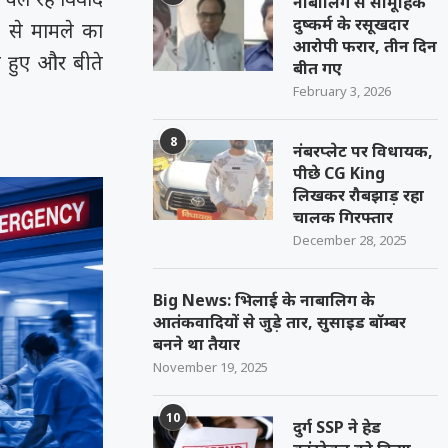
नाबालिग से सामूहिक
दुष्कर्म के रसूखदार
म से मामले का
आरोपी फरार, तीन दिन
ट हुए और बीते
बीत गए
February 3, 2026
8
नंबरप्लेट पर विधायक,
पीछे CG King
लिखकर रौबझाड़ रहा
चालक गिरफ्तार
December 28, 2025
Big News: भिलाई के नाबालिग के
आतंकवादियों से जुड़े तार, सुसाइड बॉम्बर
बनने था तैयार
November 19, 2025
10
दुर्ग SSP ने हेड