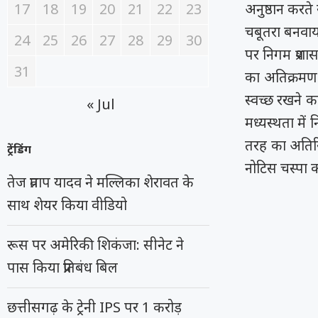
17
18
19
20
21
22
23
अनुष्ठान करते 
चबूतरा बनवाय
24
25
26
27
28
29
30
पर निगम प्रश
31
का अतिक्रमण न
स्वच्छ रखने क
« Jul
मध्यस्थता मे
तरह का अतिरि
ट्रेंडिंग
नोटिस चस्पा क
तेज प्रताप यादव ने मल्लिका शेरावत के
साथ शेयर किया वीडियो
रूस पर अमेरिकी शिकंजा: सीनेट ने
पास किया प्रतिबंध बिल
छत्तीसगढ़ के ट्रेनी IPS पर 1 करोड़