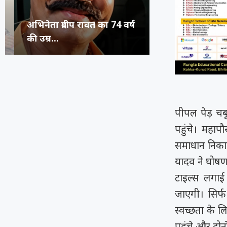
अभिनेता प्रदीप रावत का 74 वर्ष
कंगना ने Gen Z 
सुप्रीम कोर्ट का स
रूंगटा यूनिवर्सिटी
की उम्र...
जनरेशन गटर,...
कॉमेडियन्स...
फेस्टिवल में पहुंच
पीपल पेड़ चब
पहुंचे। महा
समाधान निकाल
यादव ने घोष
टाइल्स लगाई
जाएगी। सिर्फ
स्वच्छता के 
पहुंचे और दोन