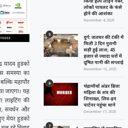
किया हेल्प लाइन नंबर,
लोको पायलट के फंसे
होने की आशंका
November 4, 2025
5
दुर्ग: जलघर की टंकी में
मिली 3 दिन पुरानी
सड़ी हुई लाश, 45
हजार से ज्यादा घरों में
दूषित पानी की सप्लाई
्र यादव हुडको
November 13, 2025
इस समस्या का
 बल्कि महापौर
6
चंद्रामौर्या अंडर ब्रिजः
या जाएगा। यह
महिला के शव की
शिनाख्त, लिव-इन
ा लाइटिंग की
पार्टनर पहुंचा थाने
षण, सवर्धन और
December 17, 2025
ुए मेयर हुडको
7
े चल रहे विवाद