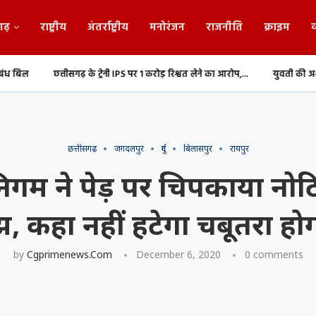
गढ़
राष्ट्रीय
अंतर्राष्ट्रीय
मनोरंजन
राजनीति
क्राइम
व
गढ़ के ट्रेनी IPS पर 1 करोड़ रिश्वत लेने का आरोप,...
युवती की अश्लील वीडियो रिकॉर्ड 
छत्तीसगढ़
जगदलपुर
दुर्ग
बिलासपुर
रायपुर
गम ने पेड़ पर चिपकाया नोटि
, कहा नहीं हटेगा चबूतरा होग
by
Cgprimenews.com
December 6, 2020
0 comments