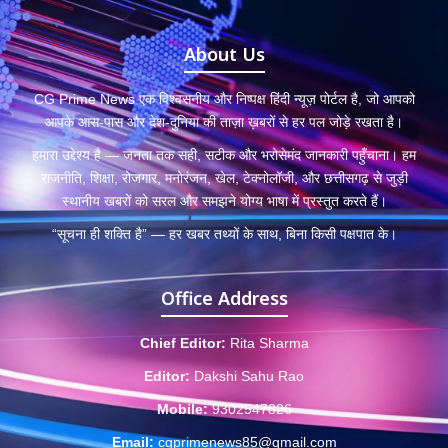
About Us
CG Prime News एक विश्वसनीय और निष्पक्ष हिंदी न्यूज़ पोर्टल है, जो आपको
आपके आस-पास और देश-दुनिया की ताज़ा ख़बरों से हर पल जोड़े रखता है।
हमारा उद्देश्य है — जनता तक सही, सटीक और भरोसेमंद जानकारी पहुँचाना। हम
राजनीति, शिक्षा, रोजगार, मनोरंजन, खेल, टेक्नोलॉजी, और छत्तीसगढ़ से जुड़ी
स्थानीय खबरों को सरल और समझने योग्य भाषा में प्रस्तुत करते हैं।
“सूचना ही शक्ति है” — हर खबर तथ्यों के साथ, बिना किसी पक्षपात के।
Office Address
Chief Editor:
Rita Sharma
Editor:
Dakshi Sahu Rao
Mobile:
9302547826
Email:
cgprimenews85@gmail.com