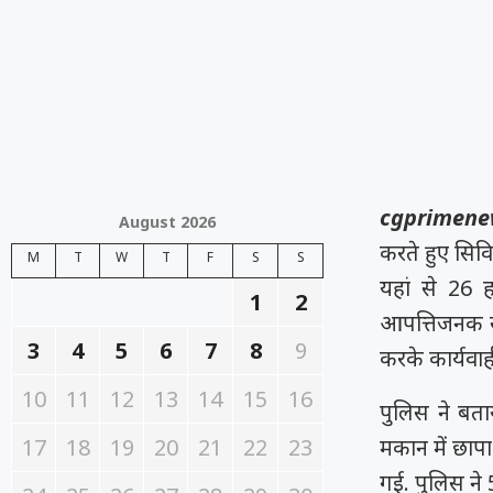
cgprimene
August 2026
करते हुए सिवि
M
T
W
T
F
S
S
यहां से 26 
1
2
आपत्तिजनक सा
3
4
5
6
7
8
9
करके कार्यवाह
10
11
12
13
14
15
16
पुलिस ने बता
17
18
19
20
21
22
23
मकान में छापा
गई. पुलिस ने 