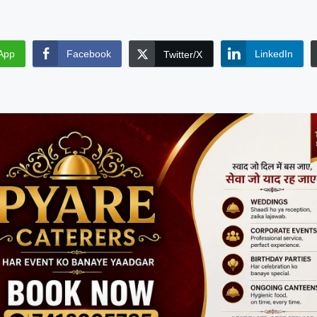
ी चक...
App
Facebook
LinkedIn
Twitter/X