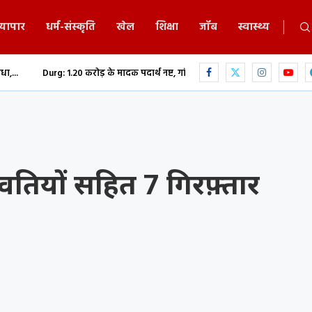
्यापार
धर्म-संस्कृति
खेल
शिक्षा
जॉब
स्वास्थ्य
0 करोड़ के मादक पदार्थ नष्ट, गांजा-हेरोइन समेत नशीली दवाओं...
छत्तीसगढ़ में भग
ुवतियों सहित 7 गिरफ़्तार