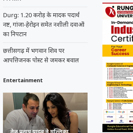
Durg: 1.20 करोड़ के मादक पदार्थ
नष्ट, गांजा-हेरोइन समेत नशीली दवाओं
का निपटान
छत्तीसगढ़ में भगवान शिव पर
आपत्तिजनक पोस्ट से जमकर बवाल
Entertainment
अभिनेता प्रदीप रावत का 74 वर्ष
कंगना ने Gen Z 
सुप्रीम कोर्ट का 
रूंगटा यूनिवर्सिटी