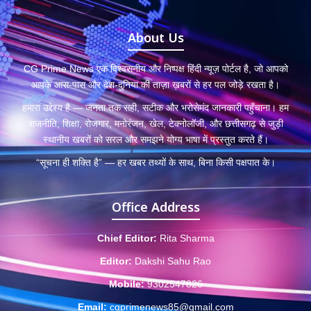
About Us
CG Prime News एक विश्वसनीय और निष्पक्ष हिंदी न्यूज़ पोर्टल है, जो आपको
आपके आस-पास और देश-दुनिया की ताज़ा ख़बरों से हर पल जोड़े रखता है।
हमारा उद्देश्य है — जनता तक सही, सटीक और भरोसेमंद जानकारी पहुँचाना। हम
राजनीति, शिक्षा, रोजगार, मनोरंजन, खेल, टेक्नोलॉजी, और छत्तीसगढ़ से जुड़ी
स्थानीय खबरों को सरल और समझने योग्य भाषा में प्रस्तुत करते हैं।
“सूचना ही शक्ति है” — हर खबर तथ्यों के साथ, बिना किसी पक्षपात के।
Office Address
Chief Editor:
Rita Sharma
Editor:
Dakshi Sahu Rao
Mobile:
9302547826
Email:
cgprimenews85@gmail.com