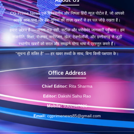
CG Prime News एक विश्वसनीय और निष्पक्ष हिंदी न्यूज़ पोर्टल है, जो आपको
आपके आस-पास और देश-दुनिया की ताज़ा ख़बरों से हर पल जोड़े रखता है।
हमारा उद्देश्य है — जनता तक सही, सटीक और भरोसेमंद जानकारी पहुँचाना। हम
राजनीति, शिक्षा, रोजगार, मनोरंजन, खेल, टेक्नोलॉजी, और छत्तीसगढ़ से जुड़ी
स्थानीय खबरों को सरल और समझने योग्य भाषा में प्रस्तुत करते हैं।
“सूचना ही शक्ति है” — हर खबर तथ्यों के साथ, बिना किसी पक्षपात के।
Office Address
Chief Editor:
Rita Sharma
Editor:
Dakshi Sahu Rao
Mobile:
9302547826
Email:
cgprimenews85@gmail.com