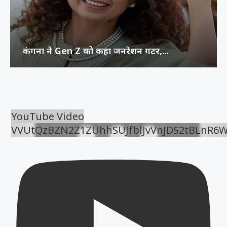
कंगना ने Gen Z को कहा जनरेशन गटर,...
YouTube Video
VVUtQzBZN2Z1ZUhhSUJfblJvVnJDS2tBLnR6