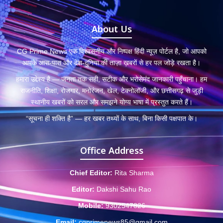
About Us
CG Prime News एक विश्वसनीय और निष्पक्ष हिंदी न्यूज़ पोर्टल है, जो आपको
आपके आस-पास और देश-दुनिया की ताज़ा ख़बरों से हर पल जोड़े रखता है।
हमारा उद्देश्य है — जनता तक सही, सटीक और भरोसेमंद जानकारी पहुँचाना। हम
राजनीति, शिक्षा, रोजगार, मनोरंजन, खेल, टेक्नोलॉजी, और छत्तीसगढ़ से जुड़ी
स्थानीय खबरों को सरल और समझने योग्य भाषा में प्रस्तुत करते हैं।
“सूचना ही शक्ति है” — हर खबर तथ्यों के साथ, बिना किसी पक्षपात के।
Office Address
Chief Editor:
Rita Sharma
Editor:
Dakshi Sahu Rao
Mobile:
9302547826
Email:
cgprimenews85@gmail.com