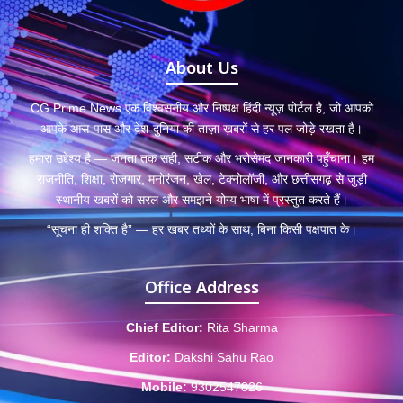
About Us
CG Prime News एक विश्वसनीय और निष्पक्ष हिंदी न्यूज़ पोर्टल है, जो आपको
आपके आस-पास और देश-दुनिया की ताज़ा ख़बरों से हर पल जोड़े रखता है।
हमारा उद्देश्य है — जनता तक सही, सटीक और भरोसेमंद जानकारी पहुँचाना। हम
राजनीति, शिक्षा, रोजगार, मनोरंजन, खेल, टेक्नोलॉजी, और छत्तीसगढ़ से जुड़ी
स्थानीय खबरों को सरल और समझने योग्य भाषा में प्रस्तुत करते हैं।
“सूचना ही शक्ति है” — हर खबर तथ्यों के साथ, बिना किसी पक्षपात के।
Office Address
Chief Editor:
Rita Sharma
Editor:
Dakshi Sahu Rao
Mobile:
9302547826