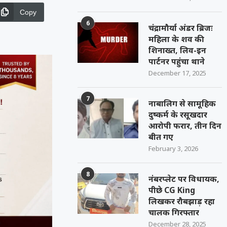
Copy
6
चंद्रामौर्या अंडर ब्रिजः
महिला के शव की
शिनाख्त, लिव-इन
पार्टनर पहुंचा थाने
December 17, 2025
7
नाबालिग से सामूहिक
दुष्कर्म के रसूखदार
आरोपी फरार, तीन दिन
बीत गए
February 3, 2026
8
नंबरप्लेट पर विधायक,
पीछे CG King
लिखकर रौबझाड़ रहा
चालक गिरफ्तार
December 28, 2025