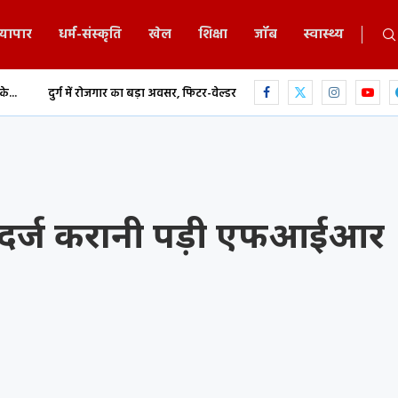
्यापार
धर्म-संस्कृति
खेल
शिक्षा
जॉब
स्वास्थ्य
रोजगार का बड़ा अवसर, फिटर-वेल्डर समेत कई ट्रेडों में...
छत्तीसगढ़ में MBBS-BDS काउंसि
 दर्ज करानी पड़ी एफआईआर