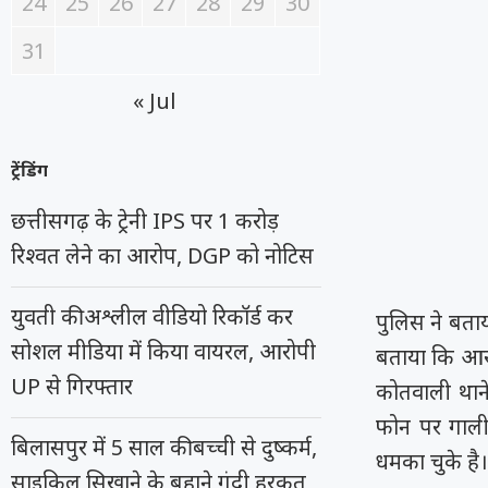
24
25
26
27
28
29
30
31
« Jul
ट्रेंडिंग
छत्तीसगढ़ के ट्रेनी IPS पर 1 करोड़
रिश्वत लेने का आरोप, DGP को नोटिस
युवती की अश्लील वीडियो रिकॉर्ड कर
पुलिस ने बताया
सोशल मीडिया में किया वायरल, आरोपी
बताया कि आरो
UP से गिरफ्तार
कोतवाली थान
फोन पर गाली
बिलासपुर में 5 साल की बच्ची से दुष्कर्म,
धमका चुके है।
साइकिल सिखाने के बहाने गंदी हरकत