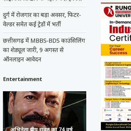
दुर्ग में रोजगार का बड़ा अवसर, फिटर-
वेल्डर समेत कई ट्रेडों में भर्ती
छत्तीसगढ़ में MBBS-BDS काउंसिलिंग
का शेड्यूल जारी, 9 अगस्त से
ऑनलाइन आवेदन
Entertainment
कंगना ने Gen Z को कहा
सुप्रीम कोर्ट का स
रूंगटा यूनिवर्सिटी
राष्ट्रीय नृत्य महो