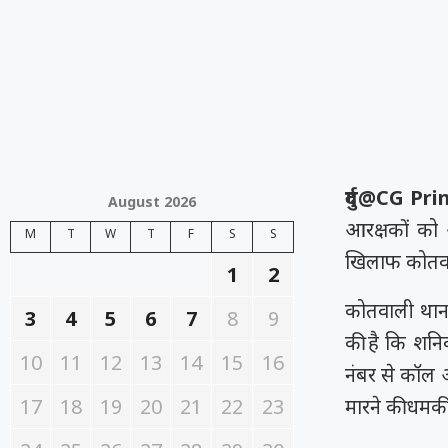
दुर्ग@CG P
August 2026
आरक्षकों को 
M
T
W
T
F
S
S
खिलाफ कोतवाल
1
2
कोतवाली थाना
3
4
5
6
7
8
9
की है कि शनि
10
11
12
13
14
15
16
नंबर से कॉल
17
18
19
20
21
22
23
मारने की धमकी