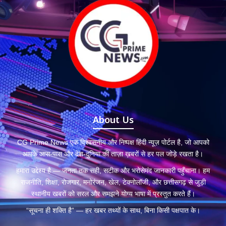
About Us
CG Prime News एक विश्वसनीय और निष्पक्ष हिंदी न्यूज़ पोर्टल है, जो आपको
आपके आस-पास और देश-दुनिया की ताज़ा ख़बरों से हर पल जोड़े रखता है।
हमारा उद्देश्य है — जनता तक सही, सटीक और भरोसेमंद जानकारी पहुँचाना। हम
राजनीति, शिक्षा, रोजगार, मनोरंजन, खेल, टेक्नोलॉजी, और छत्तीसगढ़ से जुड़ी
स्थानीय खबरों को सरल और समझने योग्य भाषा में प्रस्तुत करते हैं।
“सूचना ही शक्ति है” — हर खबर तथ्यों के साथ, बिना किसी पक्षपात के।