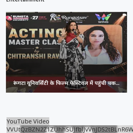
राष्ट्रीय नृत्य महोत्सव में चमका भिलाई का हुनर,...
YouTube Video
VVUtQzBZN2Z1ZUhhSUJfblJvVnJDS2tBLnR6