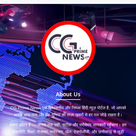
About Us
CG Prime News एक विश्वसनीय और निष्पक्ष हिंदी न्यूज़ पोर्टल है, जो आपको
आपके आस-पास और देश-दुनिया की ताज़ा ख़बरों से हर पल जोड़े रखता है।
हमारा उद्देश्य है — जनता तक सही, सटीक और भरोसेमंद जानकारी पहुँचाना। हम
राजनीति, शिक्षा, रोजगार, मनोरंजन, खेल, टेक्नोलॉजी, और छत्तीसगढ़ से जुड़ी