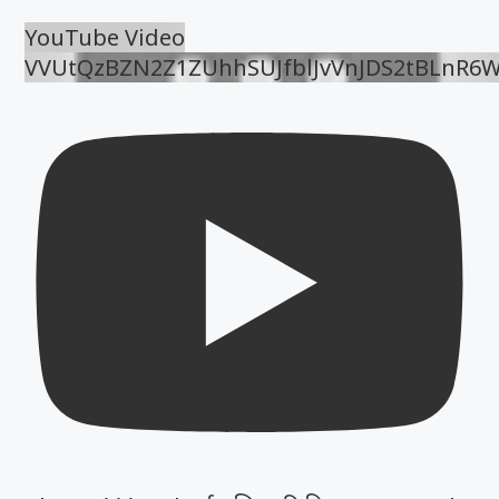
YouTube Video
VVUtQzBZN2Z1ZUhhSUJfblJvVnJDS2tBLnR6