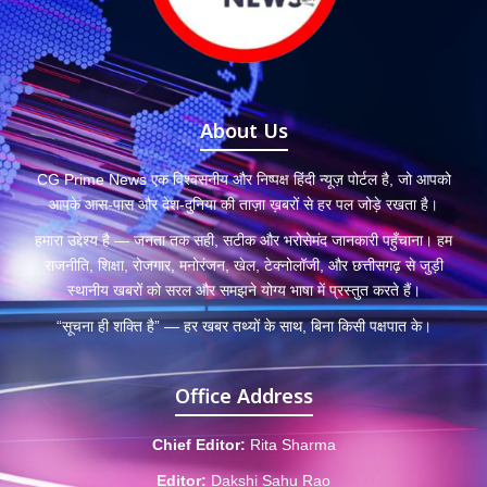
About Us
CG Prime News एक विश्वसनीय और निष्पक्ष हिंदी न्यूज़ पोर्टल है, जो आपको
आपके आस-पास और देश-दुनिया की ताज़ा ख़बरों से हर पल जोड़े रखता है।
हमारा उद्देश्य है — जनता तक सही, सटीक और भरोसेमंद जानकारी पहुँचाना। हम
राजनीति, शिक्षा, रोजगार, मनोरंजन, खेल, टेक्नोलॉजी, और छत्तीसगढ़ से जुड़ी
स्थानीय खबरों को सरल और समझने योग्य भाषा में प्रस्तुत करते हैं।
“सूचना ही शक्ति है” — हर खबर तथ्यों के साथ, बिना किसी पक्षपात के।
Office Address
Chief Editor:
Rita Sharma
Editor:
Dakshi Sahu Rao