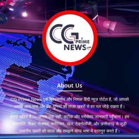
About Us
CG Prime News एक विश्वसनीय और निष्पक्ष हिंदी न्यूज़ पोर्टल है, जो आपको
आपके आस-पास और देश-दुनिया की ताज़ा ख़बरों से हर पल जोड़े रखता है।
हमारा उद्देश्य है — जनता तक सही, सटीक और भरोसेमंद जानकारी पहुँचाना। हम
राजनीति, शिक्षा, रोजगार, मनोरंजन, खेल, टेक्नोलॉजी, और छत्तीसगढ़ से जुड़ी
स्थानीय खबरों को सरल और समझने योग्य भाषा में प्रस्तुत करते हैं।