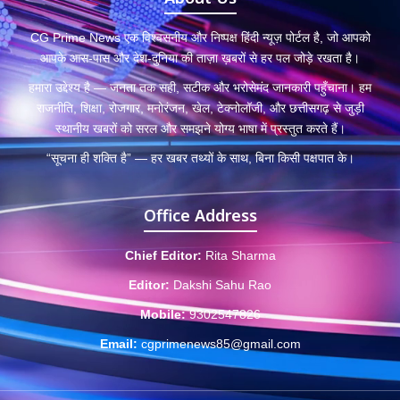
CG Prime News एक विश्वसनीय और निष्पक्ष हिंदी न्यूज़ पोर्टल है, जो आपको
आपके आस-पास और देश-दुनिया की ताज़ा ख़बरों से हर पल जोड़े रखता है।
हमारा उद्देश्य है — जनता तक सही, सटीक और भरोसेमंद जानकारी पहुँचाना। हम
राजनीति, शिक्षा, रोजगार, मनोरंजन, खेल, टेक्नोलॉजी, और छत्तीसगढ़ से जुड़ी
स्थानीय खबरों को सरल और समझने योग्य भाषा में प्रस्तुत करते हैं।
“सूचना ही शक्ति है” — हर खबर तथ्यों के साथ, बिना किसी पक्षपात के।
Office Address
Chief Editor:
Rita Sharma
Editor:
Dakshi Sahu Rao
Mobile:
9302547826
Email:
cgprimenews85@gmail.com