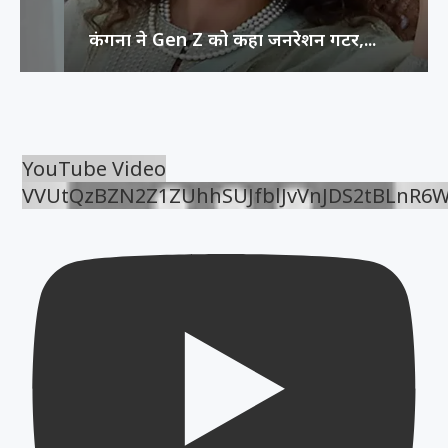
कंगना ने Gen Z को कहा जनरेशन गटर,...
YouTube Video
VVUtQzBZN2Z1ZUhhSUJfblJvVnJDS2tBLnR6