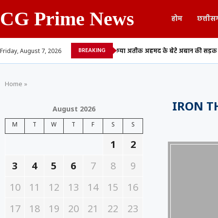
CG Prime News
होम
छत्तीस
BREAKING
ए में देने वाले 13...
माफिया अतीक अहमद के बेटे अबान की सड़क हादसे में मौत,..
Friday, August 7, 2026
Home
»
IRON T
August 2026
M
T
W
T
F
S
S
1
2
3
4
5
6
7
8
9
10
11
12
13
14
15
16
17
18
19
20
21
22
23