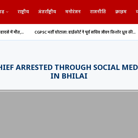
गढ़
राष्ट्रीय
अंतर्राष्ट्रीय
मनोरंजन
राजनीति
क्राइम
व
.
CGPSC भर्ती घोटाला: हाईकोर्ट ने पूर्व सचिव जीवन किशोर ध्रुव की...
संसद मानस
HIEF ARRESTED THROUGH SOCIAL MED
IN BHILAI