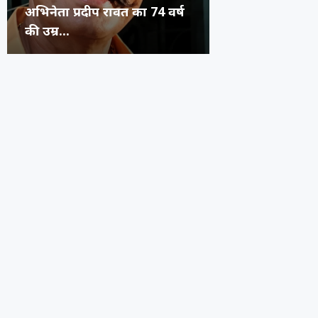
अभिनेता प्रदीप रावत का 74 वर्ष
कंगना ने Gen Z 
सुप्रीम कोर्ट का 
रूंगटा यूनिवर्सिटी
की उम्र...
जनरेशन गटर,...
कॉमेडियन्स...
फेस्टिवल में पहुंच