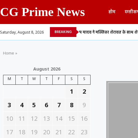
CG Prime News
होम
छत्तीस
BREAKING
पाली दुबे के बीच...
तेज प्रताप यादव ने मल्लिका शेरावत के साथ शेयर किया वीडिय
Saturday, August 8, 2026
Home
»
August 2026
M
T
W
T
F
S
S
1
2
3
4
5
6
7
8
9
10
11
12
13
14
15
16
17
18
19
20
21
22
23