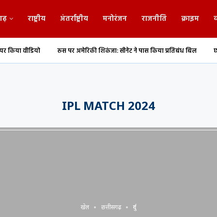
गढ़
राष्ट्रीय
अंतर्राष्ट्रीय
मनोरंजन
राजनीति
क्राइम
व
ो
रूस पर अमेरिकी शिकंजा: सीनेट ने पास किया प्रतिबंध बिल
छत्तीसगढ़ के ट्रे
IPL MATCH 2024
खेल
छत्तीसगढ़
दुर्ग