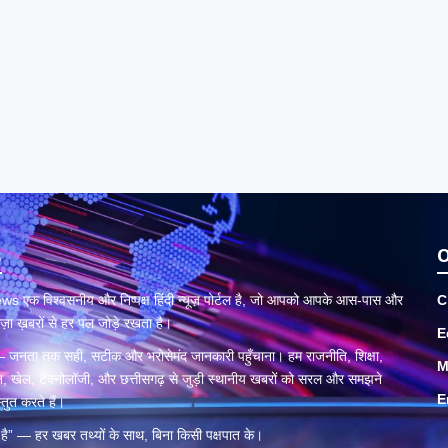
s
O
एक विश्वसनीय और निष्पक्ष हिंदी न्यूज़ पोर्टल है, जो आपको आपके आस-पास और
C
ज़ा ख़बरों से हर पल जोड़े रखता है।
E
है — जनता तक सही, सटीक और भरोसेमंद जानकारी पहुँचाना। हम राजनीति, शिक्षा,
M
न, खेल, टेक्नोलॉजी, और छत्तीसगढ़ से जुड़ी स्थानीय खबरों को सरल और समझने
E
स्तुत करते हैं।
 है” — हर खबर तथ्यों के साथ, बिना किसी पक्षपात के।