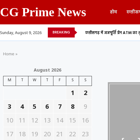
CG Prime News
होम
छत्तीस
BREAKING
 की तबादला सूची, 700 शिक्षकों...
छत्तीसगढ़ में अन्नपूर्ति ग्रेन ATM का शुभारंभ, अब 24 घ
Sunday, August 9, 2026
Home
»
August 2026
M
T
W
T
F
S
S
1
2
3
4
5
6
7
8
9
10
11
12
13
14
15
16
17
18
19
20
21
22
23