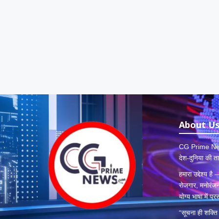
About U
CG Prime News 
देश-दुनिया की ता
हमारा उद्देश्य 
रोजगार, मनोरंज
योग्य भाषा में प्र
“सूचना ही शक्ति