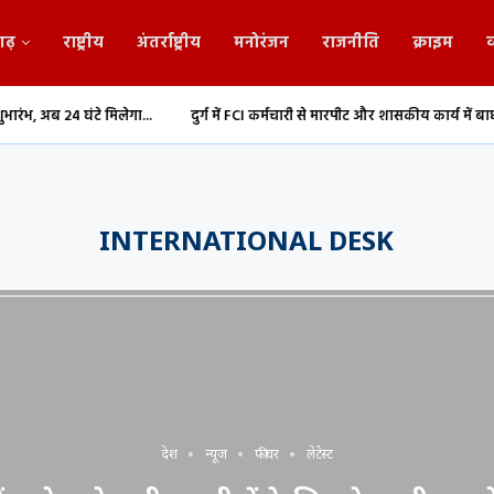
गढ़
राष्ट्रीय
अंतर्राष्ट्रीय
मनोरंजन
राजनीति
क्राइम
व
ंटे मिलेगा...
दुर्ग में FCI कर्मचारी से मारपीट और शासकीय कार्य में बाधा,...
Durg
INTERNATIONAL DESK
देश
न्यूज
फीचर
लेटेस्ट