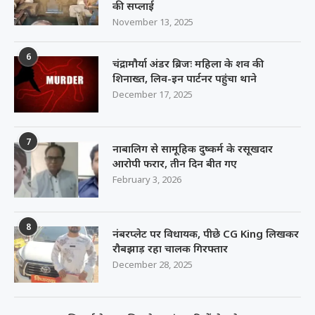
6
चंद्रामौर्या अंडर ब्रिजः महिला के शव की
शिनाख्त, लिव-इन पार्टनर पहुंचा थाने
December 17, 2025
7
नाबालिग से सामूहिक दुष्कर्म के रसूखदार
आरोपी फरार, तीन दिन बीत गए
February 3, 2026
8
नंबरप्लेट पर विधायक, पीछे CG King लिखकर
रौबझाड़ रहा चालक गिरफ्तार
December 28, 2025
Big News: भिलाई के नाबालिग के आतंकवादियों से जुड़े तार, सुसाइड
बॉम्बर बनने था तैयार
November 19, 2025