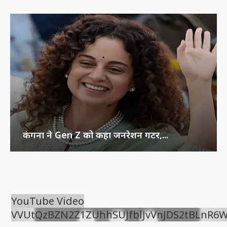
कंगना ने Gen Z को कहा जनरेशन गटर,...
YouTube Video
VVUtQzBZN2Z1ZUhhSUJfblJvVnJDS2tBLnR6