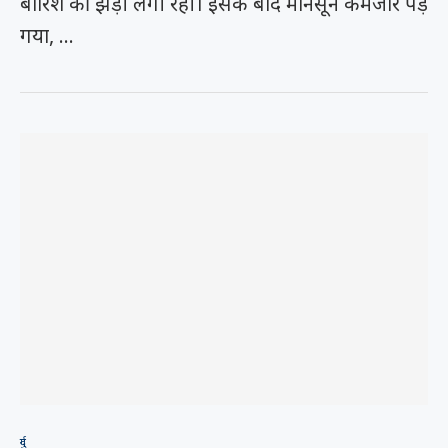
बारिश की झड़ी लगी रही। इसके बाद मानसून कमजोर पड़
गया, …
दुर्ग