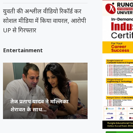
युवती की अश्लील वीडियो रिकॉर्ड कर
सोशल मीडिया में किया वायरल, आरोपी
UP से गिरफ्तार
Entertainment
अभिनेता प्रदीप रावत का 74 वर्ष
कंगना ने Gen Z 
सुप्रीम कोर्ट का 
रूंगटा यूनिवर्सिटी
की उम्र...
जनरेशन गटर,...
कॉमेडियन्स...
फेस्टिवल में पहुंच