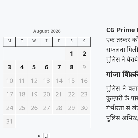
CG Prime N
August 2026
एक तस्कर को 
M
T
W
T
F
S
S
सफलता मिली ह
1
2
पुलिस ने घेरा
3
4
5
6
7
8
9
गांजा बिक्री
10
11
12
13
14
15
16
पुलिस ने बत
17
18
19
20
21
22
23
कुम्हारी के प
24
25
26
27
28
29
30
गंभीरता से लेत
पुलिस अभिरक्ष
31
« Jul