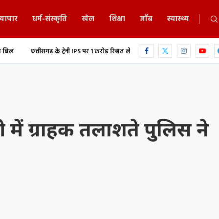
्यापार
धर्म-संस्कृति
खेल
शिक्षा
जॉब
स्वास्थ्य
े ट्रेनी IPS पर 1 करोड़ रिश्वत लेने का आरोप,...
युवती की अश्लील वीडियो रिकॉर्ड कर स
री में ग्राहक तलाशते पुलिस ने