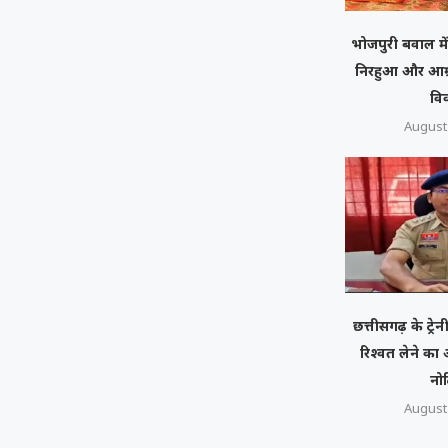
भोजपुरी बवाल मे
निरहुआ और आम्रप
वि
August 
छत्तीसगढ़ के ट्रे
रिश्वत लेने क
नो
August 