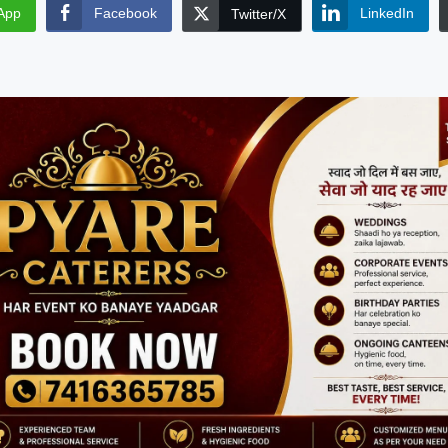
App
Facebook
LinkedIn
Twitter/X